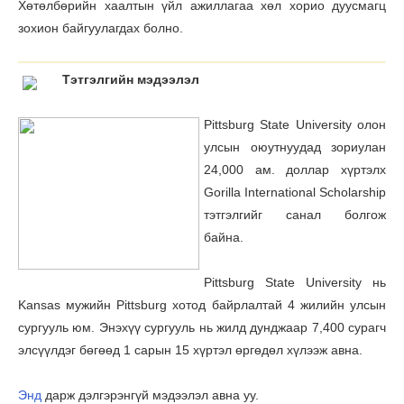
Хөтөлбөрийн хаалтын үйл ажиллагаа хөл хорио дуусмагц
зохион байгуулагдах болно.
Тэтгэлгийн мэдээлэл
Pittsburg State University олон
улсын оюутнуудад зориулан
24,000 ам. доллар хүртэлх
Gorilla International Scholarship
тэтгэлгийг санал болгож
байна.
Pittsburg State University нь
Kansas мужийн Pittsburg хотод байрлалтай 4 жилийн улсын
сургууль юм. Энэхүү сургууль нь жилд дунджаар 7,400 сурагч
элсүүлдэг бөгөөд 1 сарын 15 хүртэл өргөдөл хүлээж авна.
Энд
дарж дэлгэрэнгүй мэдээлэл авна уу.