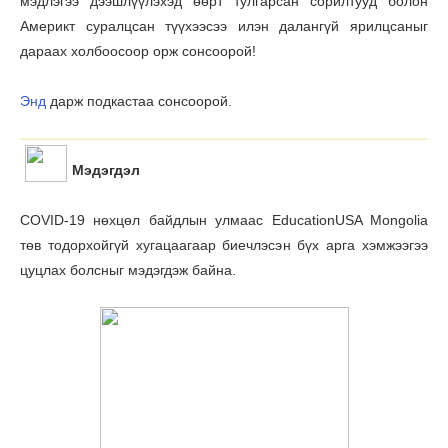
мэдлэгээ дээшлүүлэхэд өөрт тулгарсан сорилтууд болон
Америкт суралцсан түүхээсээ илэн далангүй ярилцсаныг
дараах холбоосоор орж сонсоорой!
Энд
дарж подкастаа сонсоорой.
Мэдэгдэл
COVID-19 нөхцөл байдлын улмаас EducationUSA Mongolia
төв тодорхойгүй хугацаагаар биечлэсэн бүх арга хэмжээгээ
цуцлах болсныг мэдэгдэж байна.