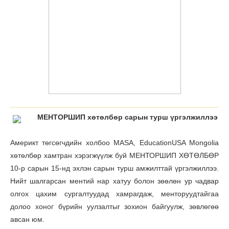
МЕНТОРШИП хөтөлбөр сарын турш үргэлжиллээ
Америкт төгсөгчдийн холбоо MASA, EducationUSA Mongolia
хөтөлбөр хамтран хэрэгжүүлж буй МЕНТОРШИП ХӨТӨЛБӨР
10-р сарын 15-нд эхлэн сарын турш амжилттай үргэлжиллээ.
Нийт шалгарсан ментий нар хатуу болон зөөлөн ур чадвар
олгох цахим сургалтуудад хамрагдаж, менторуудтайгаа
долоо хоног бүрийн уулзалтыг зохион байгуулж, зөвлөгөө
авсан юм.