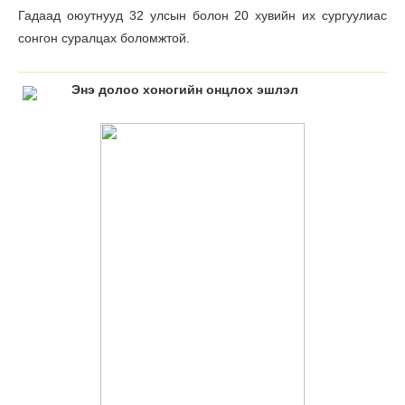
Гадаад оюутнууд 32 улсын болон 20 хувийн их сургуулиас
сонгон суралцах боломжтой.
Энэ долоо хоногийн онцлох эшлэл