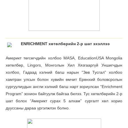
ENRICHMENT хөтөлбөрийн 2-р шат эхэллээ
Америкт төгсөгчдийн холбоо MASA, EducationUSA Mongolia
хөтөлбөр, Lingors, Монголын Хил Хязгааргүй Уншигчдын
холбоо, Гадаад хэлний багш нарын "Зөв Тусгал" холбоо
хамтран улсын болон хувийн өмчит Ерөнхий боловсролын
сургуулиудын англи хэлний багш нарт зориулсан “Enrichment
Program” зохион байгуулж байгаа билээ. Тус хөтөлбөрийн 2-р
шат болох “Америкт сурах 5 алхам” сургалт хөл хорио
дууссаны дараа үргэлжлэх болно.