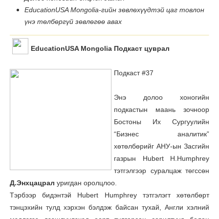
EducationUSA Mongolia-гийн зѳвлѳхүүдтэй цаг товлон
үнэ тѳлбѳргүй зѳвлѳгѳѳ авах
EducationUSA Mongolia Подкаст цуврал
Подкаст #37
Энэ долоо хоногийн
подкастын маань зочноор
Бостоны Их Сургуулийн
“Бизнес аналитик”
хөтөлбөрийг АНУ-ын Засгийн
газрын Hubert H.Humphrey
тэтгэлгээр суралцаж төгссөн
Д.Энхцацрал
уригдан оролцлоо.
Тэрбээр бидэнтэй Hubert Humphrey тэтгэлэгт хөтөлбөрт
тэнцэхийн тулд хэрхэн бэлдэж байсан тухай, Англи хэлний