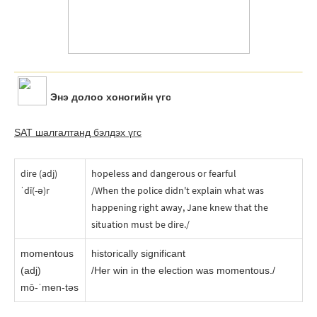
Энэ долоо хоногийн үгc
SAT шалгалтанд бэлдэх үгc
dire (adj)
hopeless and dangerous or fearful
ˈdī(-ə)r
/When the police didn't explain what was
happening right away, Jane knew that the
situation must be dire./
momentous
historically significant
(adj)
/Her win in the election was momentous./
mō-ˈmen-təs