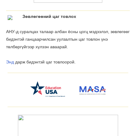
Зѳвлѳгѳѳний цаг товлох
АНУ-д суралцах талаар албан ёсны цогц мэдээлэл, зөвлөгөөг
бидэнтэй ганцаарчилсан уулзалтын цаг товлон үнэ
тѳлбѳргүйгээр хүлээн аваарай.
Энд
дарж бидэнтэй цаг товлоорой.