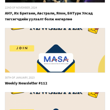
22ND OF NOVEMBER, 2024
АНУ, Их Британи, Австрали, Япон, БНТурк Улсад
төгсөгчдийн уулзалт болж өнгөрлөө
30TH OF JANUARY, 2023
Weekly Newsletter #112