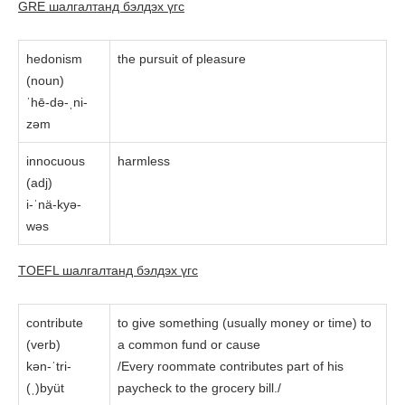
GRE шалгалтанд бэлдэх үгc
hedonism
the pursuit of pleasure
(noun)
ˈhē-də-ˌni-
zəm
innocuous
harmless
(adj)
i-ˈnä-kyə-
wəs
TOEFL шалгалтанд бэлдэх үгc
contribute
to give something (usually money or time) to
(verb)
a common fund or cause
kən-ˈtri-
/Every roommate contributes part of his
(ˌ)byüt
paycheck to the grocery bill./