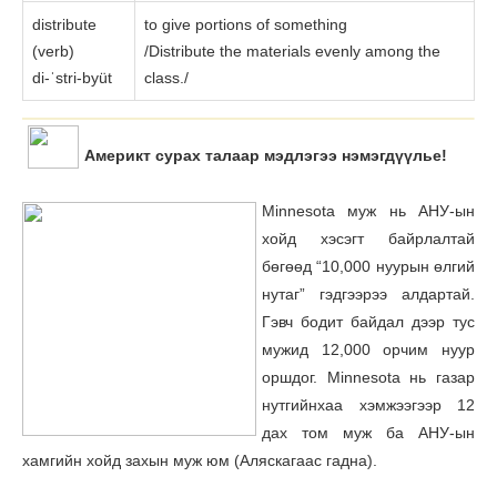
distribute
to give portions of something
(verb)
/Distribute the materials evenly among the
di-ˈstri-byüt
class./
Америкт сурах талаар мэдлэгээ нэмэгдүүлье!
Minnesota муж нь АНУ-ын
хойд хэсэгт байрлалтай
бөгөөд “10,000 нуурын өлгий
нутаг” гэдгээрээ алдартай.
Гэвч бодит байдал дээр тус
мужид 12,000 орчим нуур
оршдог. Minnesota нь газар
нутгийнхаа хэмжээгээр 12
дах том муж ба АНУ-ын
хамгийн хойд захын муж юм (Аляскагаас гадна).