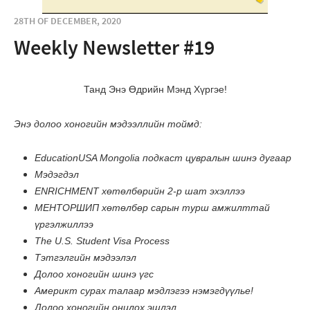
28TH OF DECEMBER, 2020
Weekly Newsletter #19
Танд Энэ Өдрийн Мэнд Хүргэе!
Энэ долоо хоногийн мэдээллийн тоймд:
EducationUSA Mongolia подкаст цувралын шинэ дугаар
Мэдэгдэл
ENRICHMENT хөтөлбөрийн 2-р шат эхэллээ
МЕНТОРШИП хөтөлбөр сарын турш амжилттай
үргэлжиллээ
The U.S. Student Visa Process
Тэтгэлгийн мэдээлэл
Долоо хоногийн шинэ үгс
Америкт сурах талаар мэдлэгээ нэмэгдүүлье!
Долоо хоногийн онцлох эшлэл