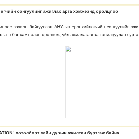
өгчийн сонгуулийг ажиглах арга хэмжээнд оролцлоо
мнаас зохион байгуулсан АНУ-ын ерөнхийлөгчийн сонгуулийг ажи
lia-н баг хамт олон оролцож, үйл ажиллагаагаа танилцуулан сурт
TION" хөтөлбөрт сайн дурын ажилтан бүртгэж байна