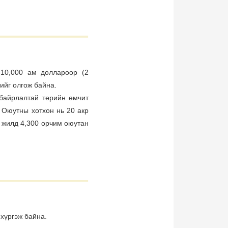
0-10,000 ам доллароор (2
ийг олгож байна.
д байрлалтай төрийн өмчит
. Оюутны хотхон нь 20 акр
а жилд 4,300 орчим оюутан
 хүргэж байна.