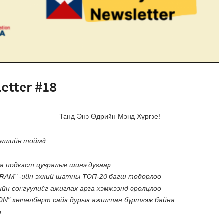
etter #18
Танд Энэ Өдрийн Мэнд Хүргэе!
эллийн тоймд:
ia подкаст цувралын шинэ дугаар
AM" -ийн эхний шатны ТОП-20 багш тодорлоо
йн сонгуулийг ажиглах арга хэмжээнд оролцлоо
N" хөтөлбөрт сайн дурын ажилтан бүртгэж байна
л