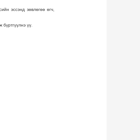
ийн эссэнд зөвлөгөө өгч,
 бүртгүүлнэ үү.