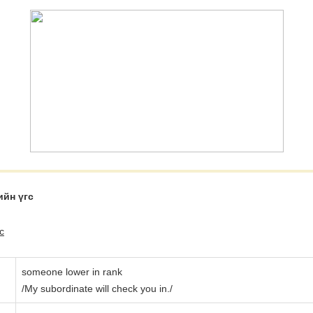
ийн үгc
c
someone lower in rank
/My subordinate will check you in./