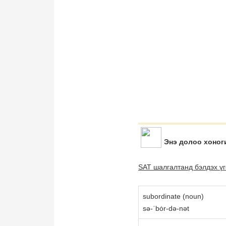
Энэ долоо хоног
SAT шалгалтанд бэлдэх үг
subordinate (noun)
sə-ˈbȯr-də-nət