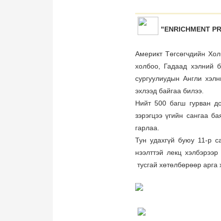
"ENRICHMENT PR
Америкт Төгсөгчдийн Хол
холбоо, Гадаад хэлний 
сургуулиудын Англи хэл
эхлээд байгаа билээ.
Нийт 500 багш гурван д
зэрэгцээ үгийн сангаа 
гарлаа.
Тун удахгүй буюу 11-р с
нээлттэй лекц хэлбэрээр
тусгай хөтөлбөрөөр арга 