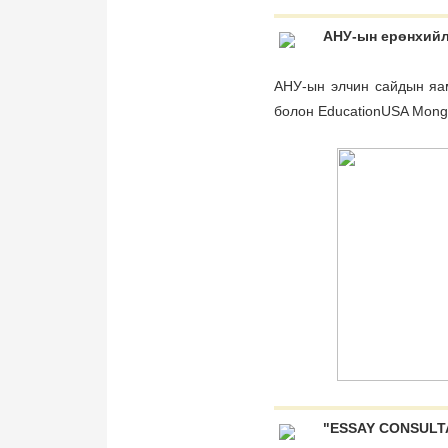
АНУ-ын ерөнхийл
АНУ-ын элчин сайдын яа
болон EducationUSA Mongo
"ESSAY CONSULTA