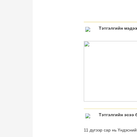
Тэтгэлгийн мэдэ
Тэтгэлгийн эсээ
11 дүгээр сар нь Үндэсни