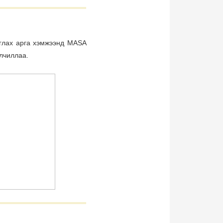
глах арга хэмжээнд MASA
алчиллаа.