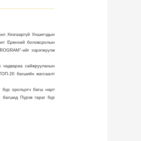
Хил Хязгааргүй Уншигчдын
чит Ерөнхий боловсролын
PROGRAM"-ийг хэрэгжүүлж
х чадвараа сайжруулахын
ТОП-20 багшийн жагсаалт
г бүр оролцогч багш нарт
0 багшид Пүрэв гараг бүр