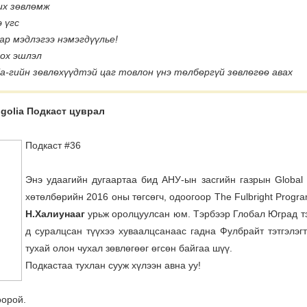
их зөвлөмж
 үгс
р мэдлэгээ нэмэгдүүлье!
лох эшлэл
ia-гийн зѳвлѳхүүдтэй цаг товлон үнэ тѳлбѳргүй зѳвлѳгѳѳ авах
golia Подкаст цуврал
Подкаст #36
Энэ удаагийн дугаартаа бид АНУ-ын засгийн газрын Global
хөтөлбөрийн 2016 оны төгсөгч, одоогоор The Fulbright Progra
Н.Халиунааг
урьж оролцуулсан юм. Тэрбээр Глобал Юград тэ
д суралцсан түүхээ хуваалцсанаас гадна Фулбрайт тэтгэлэг
тухай олон чухал зөвлөгөөг өгсөн байгаа шүү.
Подкастаа тухлан сууж хүлээн авна уу!
оорой.