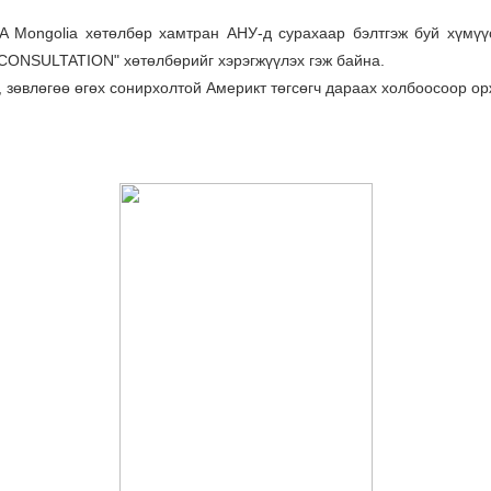
 Mongolia хөтөлбөр хамтран АНУ-д сурахаар бэлтгэж буй хүмүүс
 CONSULTATION" хөтөлбөрийг хэрэгжүүлэх гэж байна.
, зөвлөгөө өгөх сонирхолтой Америкт төгсөгч дараах холбоосоор орж