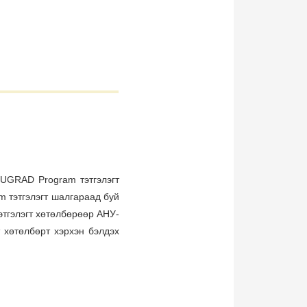
 UGRAD Program тэтгэлэгт
m тэтгэлэгт шалгараад буй
тгэлэгт хөтөлбөрөөр АНУ-
т хөтөлбөрт хэрхэн бэлдэх