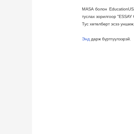
MASA болон EducationUSA
туслах зорилгоор "ESSAY
Тус хөтөлбөрт эсээ уншиж
Энд
дарж бүртгүүлээрэй.