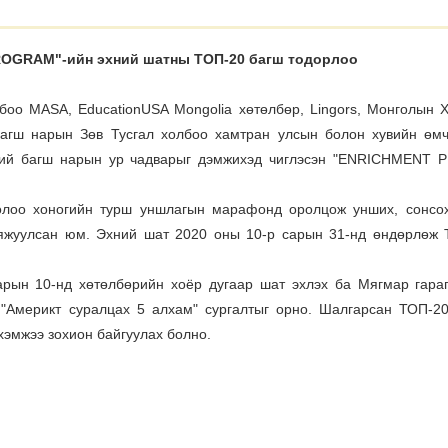
OGRAM"-ийн эхний шатны ТОП-20 багш тодорлоо
боо MASA, EducationUSA Mongolia хөтөлбөр, Lingors, Монголын 
багш нарын Зөв Тусгал холбоо хамтран улсын болон хувийн өм
ний багш нарын ур чадварыг дэмжихэд чиглэсэн "ENRICHMENT 
олоо хоногийн турш уншлагын марафонд оролцож унших, сонсо
баяжуулсан юм. Эхний шат 2020 оны 10-р сарын 31-нд өндөрлөж 
арын 10-нд хөтөлбөрийн хоёр дугаар шат эхлэх ба Мягмар гара
 "Америкт суралцах 5 алхам" сургалтыг орно. Шалгарсан ТОП-2
хэмжээ зохион байгуулах болно.