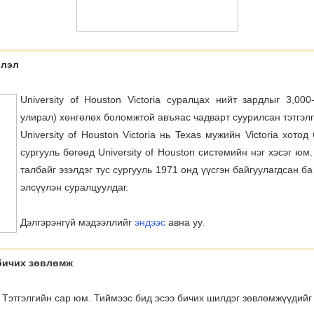
элэл
University of Houston Victoria суралцах нийт зардлыг 3,00
улирал) хөнгөлөх боломжтой авъяас чадварт суурилсан тэтгэлг
University of Houston Victoria нь Texas мужийн Victoria хото
сургууль бөгөөд University of Houston системийн нэг хэсэг юм
талбайг эзэлдэг тус сургууль 1971 онд үүсгэн байгуулагдсан б
элсүүлэн суралцуулдаг.
Дэлгэрэнгүй мэдээллийг
эндээс
авна уу.
 бичих зөвлөмж
й Тэтгэлгийн сар юм. Тиймээс бид эсээ бичих шилдэг зөвлөмжүүдийг