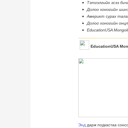
Тэтгэлгийн эсээ бич
Долоо хоногийн шинэ
Америкт сурах талаа
Долоо хоногийн онц
EducationUSA Mongol
EducationUSA Mon
Энд
дарж подкастаа сонс