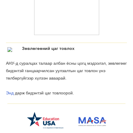
Зѳвлѳгѳѳний цаг товлох
АНУ-д суралцах талаар албан ёсны цогц мэдээлэл, зөвлөгөөг
бидэнтэй ганцаарчилсан уулзалтын цаг товлон үнэ
тѳлбѳргүйгээр хүлээн аваарай.
Энд
дарж бидэнтэй цаг товлоорой.