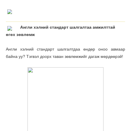
Англи хэлний стандарт шалгалтаа амжилттай
өгөх зөвлөмж
Англи хэлний стандарт шалгалтдаа өндөр оноо авмаар
байна уу? Тэгвэл доорх таван зөвлөмжийг дагаж мөрдөөрэй!