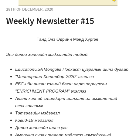
28TH OF DECEMBER, 2020
Weekly Newsletter #15
Танд Энэ Өдрийн Мэнд Хүргэе!
Энэ долоо хоногийн мэдээллийн тоймд:
EducationUSA Mongolia Подкаст цувралын шинэ дугаар
"Менторшип Хөтөлбөр-2020" эхэллээ
EБС-ийн англи хэлний багш нарт зориулсан
"ENRICHMENT PROGRAM" эхэллээ
Англи хэлний стандарт шалгалтаа амжилттай
өгөх зөвлөмж
Тэтгэлгийн мэдээлэл
Ковид-19 мэдээлэл
Долоо хоногийн шинэ үгс
Америкт сурах талаар мэдлэгээ нэмэгдүүлье!