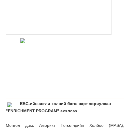
EБС-ийн англи хэлний багш нарт зориулсан
"ENRICHMENT PROGRAM" эхэллээ
Монгол дахь Америкт Төгсөгчдийн Холбоо (MASA),