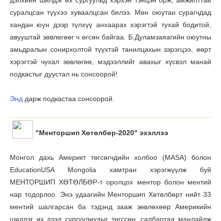
дэлхийн шилдэг их сургуульд хэрхэн тэнцэн орж, амжилттай
суралцсан түүхээ хуваалцсан билээ. Мөн оюутан сурагчдад
хандан юун дээр түлхүү анхаарах хэрэгтэй тухай бодитой,
авууштай зөвлөгөөг ч өгсөн байгаа. Б.Дуламзаяагийн оюутны
амьдралын сонирхолтой түүхтэй танилцахын зэрэгцээ, өөрт
хэрэгтэй чухал зөвлөгөө, мэдээллийг авахыг хүсвэл манай
подкастыг дуустал нь сонсоорой!
Энд
дарж подкастаа сонсоорой.
"Менторшип Хөтөлбөр-2020" эхэллээ
Монгол дахь Америкт төгсөгчдийн холбоо (MASA) болон
EducationUSA Mongolia хамтран хэрэгжүүлж буй
МЕНТОРШИП ХӨТӨЛБӨР-т оролцох ментор болон ментий
нар тодорлоо. Энэ удаагийн Менторшип Хөтөлбөрт нийт 33
ментий шалгарсан ба тэдэнд зааж зөвлөхөөр Америкийн
шилдэг их дээд сургуулиудыг төгссөн, салбартаа манлайлж