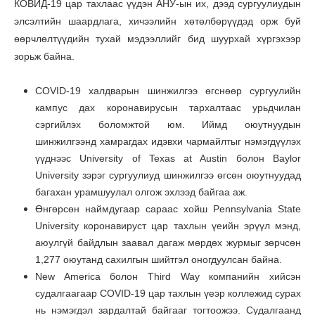
КОВИД-19 цар тахлаас үүдэн АНУ-ын их, дээд сургуулиудын
элсэлтийн шаардлага, хичээлийн хөтөлбөрүүдэд орж буй
ѳѳрчлѳлтүүдийн тухай мэдээллийг бид шуурхай хүргэхээр
зорьж байна.
COVID-19 халдварын шинжилгээ өгснөөр сургуулийн
кампус дах коронавирусын тархалтаас урьдчилан
сэргийлэх боломжтой юм. Иймд оюутнуудын
шинжилгээнд хамрагдах идэвхи чармайлтыг нэмэгдүүлэх
үүднээс University of Texas at Austin болон Baylor
University зэрэг сургуулиуд шинжилгээ өгсөн оюутнуудад
багахан урамшуулал олгож эхлээд байгаа аж.
Өнгөрсөн наймдугаар сараас хойш Pennsylvania State
University коронавируст цар тахлын үеийн эрүүл мэнд,
аюулгүй байдлын заавал дагаж мөрдөх журмыг зөрчсөн
1,277 оюутанд сахилгын шийтгэл оногдуулсан байна.
New America болон Third Way компанийн хийсэн
судалгаагаар COVID-19 цар тахлын үеэр коллежид сурах
нь нэмэгдэл зардалтай байгааг тогтоожээ. Судалгаанд