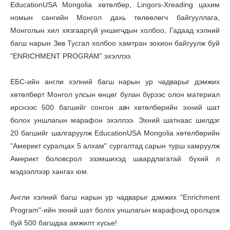
EducationUSA Mongolia хөтөлбөр, Lingors-Xreading цахим
номын сангийн Монгол дахь төлөөлөгч байгууллага,
Монголын хил хязгааргүй уншигчдын холбоо, Гадаад хэлний
багш нарын Зөв Тусгал холбоо хамтран зохион байгуулж буй
"ENRICHMENT PROGRAM" эхэллээ.
ЕБС-ийн англи хэлний багш нарын ур чадварыг дэмжих
хөтөлбөрт Монгол улсын өнцөг булан бүрээс олон материал
ирснээс 500 багшийг сонгон авч хөтөлбөрийн эхний шат
болох уншлагын марафон эхэллээ. Эхний шатнаас шилдэг
20 багшийг шалгаруулж EducationUSA Mongolia хөтөлбөрийн
"Америкт суралцах 5 алхам" сургалтад сарын турш хамруулж
Америкт боловсрол эзэмшихэд шаардлагатай бүхий л
мэдээллээр хангах юм.
Англи хэлний багш нарын ур чадварыг дэмжих "Enrichment
Program"-ийн эхний шат болох уншлагын марафонд оролцож
буй 500 багшдаа амжилт хүсье!