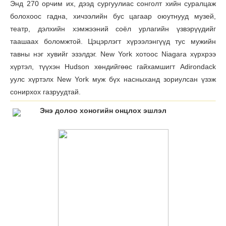
Энд 270 орчим их, дээд сургуулиас сонголт хийн суралцаж
болохоос гадна, хичээлийн бус цагаар оюутнууд музей,
театр, дэлхийн хэмжээний соёл урлагийн үзвэрүүдийг
таашаах боломжтой. Цэцэрлэгт хүрээлэнгүүд тус мужийн
тавны нэг хувийг эзэлдэг. New York хотоос Niagara хүрхрээ
хүртэл, түүхэн Hudson хөндийгөөс гайхамшигт Adirondack
уулс хүртэлх New York муж бүх насныханд зориулсан үзэж
сонирхох газруудтай.
Энэ долоо хоногийн онцлох эшлэл