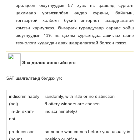
оролцсон оюутнуудын 57 хувь нь цаашид сургалт
цахимаар үргэлжилбэл өндөр хурдны, байнгын,
тогтвортой холболт бүхий интернет шаардлагатай
хэмээн хариулжээ. Өнгөрөгч гуравдугаар сараас хойш
оюутнуудын 41% нь цахим сургалтдаа ашиглах шинэ
технологи худалдан авах шаардлагатай болсон гэжээ.
Энэ долоо хоногийн үгc
SAT шалгалтанд бэлдэх үгc
indiscriminately
randomly, with little or no distinction
(adj)
/Lottery winners are chosen
ˌin-di-ˈskrim-
indiscriminately./
nət
predecessor
someone who comes before you, usually in
(noun)
position or office