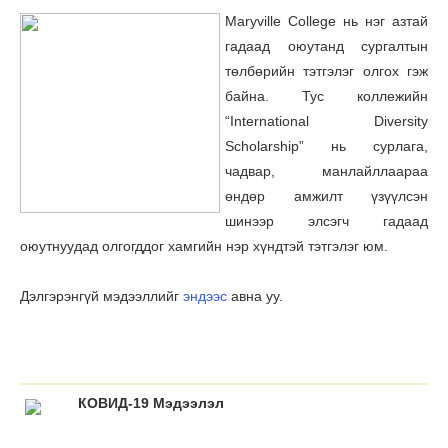
Maryville College нь нэг азтай
гадаад оюутанд сургалтын
төлбөрийн тэтгэлэг олгох гэж
байна. Тус коллежийн
“International Diversity
Scholarship” нь сурлага,
чадвар, манлайллаараа
өндөр амжилт үзүүлсэн
шинээр элсэгч гадаад
оюутнуудад олгогддог хамгийн нэр хүндтэй тэтгэлэг юм.
Дэлгэрэнгүй мэдээллийг
эндээс
авна уу.
КОВИД-19 Мэдээлэл