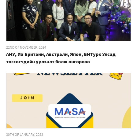
22ND OF NOVEMBER, 2024
АНУ, Их Британи, Австрали, Япон, БНТурк Улсад
төгсөгчдийн уулзалт болж өнгөрлөө
30TH OF JANUARY, 2023