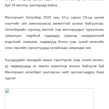
буй 18 ментор шалгараад байна.
Менторшип Хөтөлбөр 2020 оны 10-р сарын 15-нд цахим
нээлтийн үйл ажиллагаагаа амжилттай зохион байгууллаа.
Хөтөлбөрийн хүрээнд ментий нар менторуудын туршлагаас
хуваалцах төдийгүй гадаадад сурахад шаардлагатай
мэдлэгийг эзэмшиж, чадварууд болон хувь хүний хөгжлийн
олон төрлийн сургалтуудад онлайнаар хамрагдах юм.
Хүүхдүүдийн ирээдүйн замыг гэрэлтүүлж, хувь хүний хөгжил,
ур чадваруудад нь зөвлөх зорилгоор зохион байгуулж буй
Менторшип хөтөлбөрт шалгарсан нийт оролцогчиддоо баяр
хүргэе!