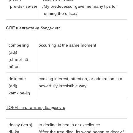
ˈpre-də-ˌse-sər
/My predecessor gave me many tips for
running the office./
GRE шалгалтанд бэлдэх үгc
compelling
occurring at the same moment
(adj)
ˌsī-məl-ˈtā-
nē-əs
delineate
evoking interest, attention, or admiration in a
(adj)
powerfully irresistible way
kəm-ˈpe-liŋ
TOEFL шалгалтанд бэлдэх үгc
decay (verb)
to decline in health or excellence
di-ˈkā
/After the tree died. its wood began to decay./