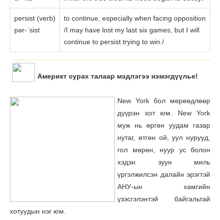
persist (verb)
to continue, especially when facing opposition
pər-ˈsist
/I may have lost my last six games, but I will
continue to persist trying to win./
Америкт сурах талаар мэдлэгээ нэмэгдүүлье!
New York бол мөрөөдлөөр
дүүрэн хот юм. New York
муж нь өргөн уудам газар
нутаг, өтгөн ой, уул нурууд,
гол мөрөн, нуур ус болон
хэдэн зуун миль
үргэлжилсэн далайн эрэгтэй
АНУ-ын хамгийн
үзэсгэлэнтэй байгальтай
хотуудын нэг юм.