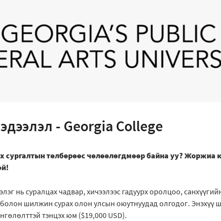
эдээлэл - Georgia College
ох сургалтын төлбөрөөс чөлөөлөгдмөөр байна уу? Жоржиа 
ой!
лэг нь суралцах чадвар, хичээлээс гадуурх оролцоо, санхүүгий
 болон шилжин сурах олон улсын оюутнуудад олгодог. Энэхүү ш
гөлөлттэй тэнцэх юм ($19,000 USD).