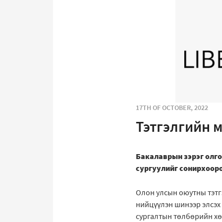
17TH OF OCTOBER, 2022
Тэтгэлгийн м
Бакалаврын зэрэг олг
сургуулийг сонирхоор
Олон улсын оюутны тэтгэ
нийцүүлэн шинээр элсэх
сургалтын төлбөрийн хөн