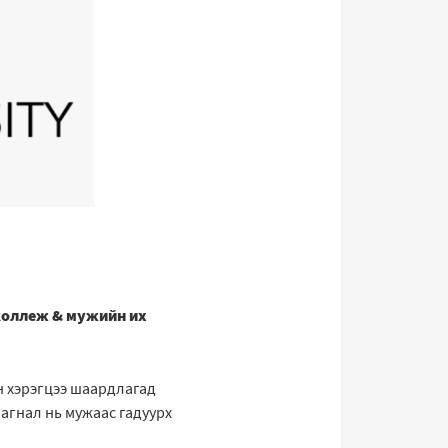
коллеж & мужийн их
н хэрэгцээ шаардлагад
агнал нь мужаас гадуурх