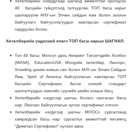
Хөтөлбөрийн хоёрдугаар шатанд амжилттай оролцсон
40 багшийн гүйцэтгэлд тулгуурлан ТОП багш нарыг
шалгаруулж АНУ-ын Элчин сайдын яам болон зохион
байгуулагч байгууллагуудын хамтарсан сертификат
гардуулах болно.
Хөтөлбөрийн үндэсний ялагч ТОП багш нарын ШАГНАЛ:
Топ 40 багш: Монгол дахь Америкт Төгсөгчдийн Холбоо
(MASA), EducationUSA Mongolia хөтөлбөр, Лингорс,
Xreading цахим номын сан болон АНУ-ын Элчин Сайдын
Яам, Spirit of America байгууллагын хамтарсан ТОП
багшийн Сертификат, Англи хэлний стандарт
шалгалтуудын хамгийн сүүлийн үеийн номын багц
Хөтөлбөрийн нэгдүгээр шатны болзол хангасан багш
нар: Лингорс байгууллагын зүгээс сертификат олгоно
Хөтөлбөрийн нэгдүгээр шатны MOOCs сургалтанд
хамрагдсан багш нар: сургалтыг амжилттай төгсмөгц
"Дижитал Сертификат" хүлээн авна