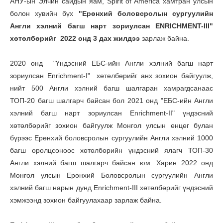
АНУ-ын Элчин сайдын яам, Spirit of America хамтран улсын
болон хувийн бүх
"Ерөнхий боловсролын сургуулийн
Англи хэлний багш нарт зориулсан
ENRICHMENT-III"
хөтөлбөрийг 2022 онд 3 дах жилдээ
зарлаж байна.
2020 онд "Үндэсний ЕБС-ийн Англи хэлний багш нарт
зориулсан Enrichment-I" хөтөлбөрийг анх зохион байгуулж,
нийт 500 Англи хэлний багш шалгаран хамрагдсанаас
ТОП-20 багш шалгарч байсан бол 2021 онд "ЕБС-ийн Англи
хэлний багш нарт зориулсан Enrichment-II" үндэсний
хөтөлбөрийг зохион байгуулж Монгол улсын өнцөг булан
бүрээс Ерөнхий боловсролын сургуулийн Англи хэлний 1000
багш оролцсоноос хөтөлбөрийн үндэсний ялагч ТОП-30
Англи хэлний багш шалгарч байсан юм. Харин 2022 онд
Монгол улсын Ерөнхий Боловсролын сургуулийн Англи
хэлний багш нарын дунд Enrichment-III хөтөлбөрийг үндэсний
хэмжээнд зохион байгуулахаар зарлаж байна.