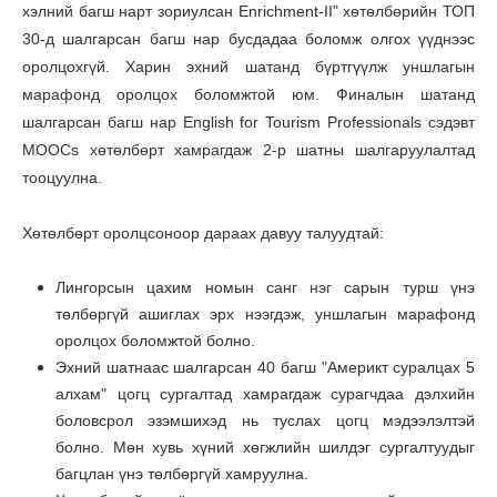
хэлний багш нарт зориулсан Enrichment-II" хөтөлбөрийн ТОП
30-д шалгарсан багш нар бусдадаа боломж олгох үүднээс
оролцохгүй. Харин эхний шатанд бүртгүүлж уншлагын
марафонд оролцох боломжтой юм. Финалын шатанд
шалгарсан багш нар English for Tourism Professionals сэдэвт
MOOCs хөтөлбөрт хамрагдаж 2-р шатны шалгаруулалтад
тооцуулна.
Хөтөлбөрт оролцсоноор дараах давуу талуудтай:
Лингорсын цахим номын санг нэг сарын турш үнэ
төлбөргүй ашиглах эрх нээгдэж, уншлагын марафонд
оролцох боломжтой болно.
Эхний шатнаас шалгарсан 40 багш "Америкт суралцах 5
алхам" цогц сургалтад хамрагдаж сурагчдаа дэлхийн
боловсрол эзэмшихэд нь туслах цогц мэдээлэлтэй
болно. Мөн хувь хүний хөгжлийн шилдэг сургалтуудыг
багцлан үнэ төлбөргүй хамруулна.