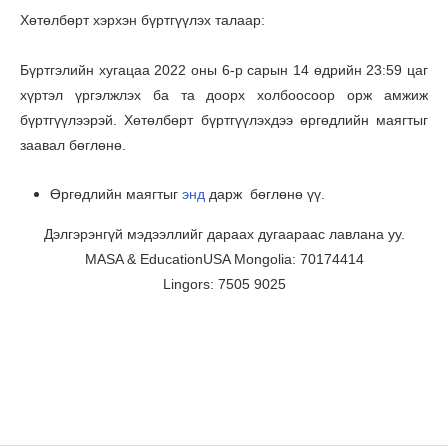
Хөтөлбөрт хэрхэн бүртгүүлэх талаар:
Бүртгэлийн хугацаа 2022 оны 6-р сарын 14 өдрийн 23:59 цаг
хүртэл үргэлжлэх ба та доорх холбоосоор орж амжиж
бүртгүүлээрэй. Хөтөлбөрт бүртгүүлэхдээ өргөдлийн маягтыг
заавал бөглөнө.
Өргөдлийн маягтыг
энд
дарж бөглөнө үү.
Дэлгэрэнгүй мэдээллийг дараах дугаараас лавлана уу.
MASA & EducationUSA Mongolia: 70174414
Lingors: 7505 9025