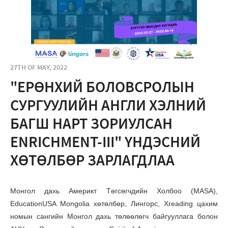
27TH OF MAY, 2022
"EРӨНХИЙ БОЛОВСРОЛЫН
СУРГУУЛИЙН АНГЛИ ХЭЛНИЙ
БАГШ НАРТ ЗОРИУЛСАН
ENRICHMENT-III" ҮНДЭСНИЙ
ХӨТӨЛБӨР ЗАРЛАГДЛАА
Монгол дахь Америкт Төгсөгчдийн Холбоо (MASA),
EducationUSA Mongolia хөтөлбөр, Лингорс, Xreading цахим
номын сангийн Монгол дахь төлөөлөгч байгууллага болон