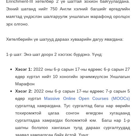
Enrichment-III хөтөлбөр 2 үе шаттай зохион байгуулагдана.
Эхний шатанд нийт 750 Англи хэлний багшийг өргөдлийн
маягтад үндэслэн шалгаруулж уншлагын марафонд оролцох
эрх олгоно.
Хөтөлбөрийн үе шатууд дараах хуваарийн дагуу явагдана:
1-р шат: Энэ шат доорх 2 хэсгээс бүрдэнэ. Үүнд:
Хэсэг 1:
2022 оны 6-р сарын 17-ны өдрөөс 6-р сарын 27
өдөр хүртэл нийт 10 хоногийн эрчимжүүлсэн Уншлагын
Марафон
Хэсэг 2:
2022 оны 6-р сарын 17-ны өдрөөс 7-р сарын 5
өдөр хүртэл
Massive Online Open Courses (MOOCs)
сургалтад хамрагдана. Тус сургалтад багш нар өөрийн
тохиромжтой цагаа сонгон өгөгдсөн хугацаанд
сургалтадаа хамрагдах боломжтой юм. Багш нар 1-р
шатны болзлоо хангахын тулд дараах сургалтуудад
заавал хамрагдсан байх ёстой. Үүнд: