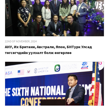
22ND OF NOVEMBER, 2024
АНУ, Их Британи, Австрали, Япон, БНТурк Улсад
төгсөгчдийн уулзалт болж өнгөрлөө