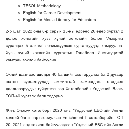
TESOL Methodology
English for Career Development
English for Media Literacy for Educators
2-р шат: 2022 оны 8-р сарын 15-ны өдрөөс 26 өдөр хүртэл 2
долоо хоногийн хувь хүний хөгжлийн болон "Америкт
суралцах 5 алхам" эрчимжүүлсэн сургалтуудад хамруулна.
Хувь хүний хөгжлийн сургалтыг Ганабелл Институцитэй
хамтран зохион байгуулна.
Эхний шатнаас шилдэг 40 багшийг шалгаруулах ба 2 дугаар
шатны сургалтуудад амжилттай хамрагдаж, өгөгдсөн
даалгаваруудыг гүйцэтгэснээр Хөтөлбөрийн Үндэсний Ялагч
ТОП-40 хүртэлх багш тодорно.
Жич: Энэхүү хөтөлбөрт 2020 оны "Үндэсний ЕБС-ийн Англи
хэлний багш нарт зориулсан Enrichment-I" хөтөлбөрийн ТОП
20, 2021 онд зохион байгуулагдсан "Үндэсний ЕБС-ийн Англи