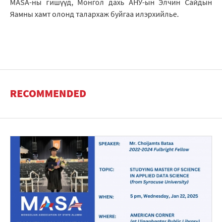
MASA-ны гишүүд, Mонгол дахь АНУ-ын Элчин Сайдын
Яамны хамт олонд талархаж буйгаа илэрхийлье.
RECOMMENDED