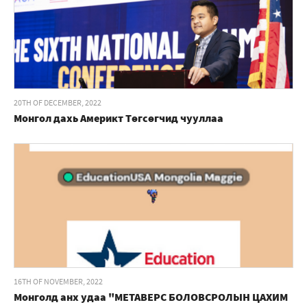
20TH OF DECEMBER, 2022
Монгол дахь Америкт Төгсөгчид чууллаа
16TH OF NOVEMBER, 2022
Монголд анх удаа "МЕТАВЕРС БОЛОВСРОЛЫН ЦАХИМ