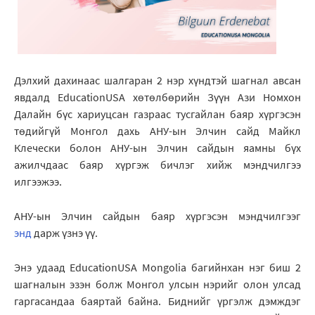
Дэлхий дахинаас шалгаран 2 нэр хүндтэй шагнал авсан
явдалд EducationUSA хөтөлбөрийн Зүүн Ази Номхон
Далайн бүс хариуцсан газраас тусгайлан баяр хүргэсэн
төдийгүй Монгол дахь АНУ-ын Элчин сайд Майкл
Клечески болон АНУ-ын Элчин сайдын яамны бүх
ажилчдаас баяр хүргэж бичлэг хийж мэндчилгээ
илгээжээ.
АНУ-ын Элчин сайдын баяр хүргэсэн мэндчилгээг
энд
дарж үзнэ үү.
Энэ удаад EducationUSA Mongolia багийнхан нэг биш 2
шагналын эзэн болж Монгол улсын нэрийг олон улсад
гаргасандаа баяртай байна. Биднийг үргэлж дэмждэг