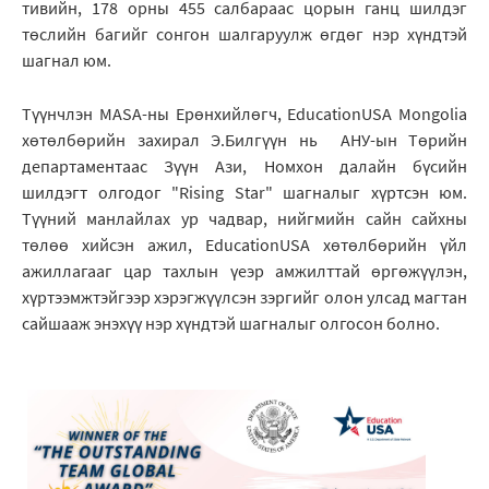
тивийн, 178 орны 455 салбараас цорын ганц шилдэг
төслийн багийг сонгон шалгаруулж өгдөг нэр хүндтэй
шагнал юм.
Түүнчлэн MASA-ны Ерөнхийлөгч, EducationUSA Mongolia
хөтөлбөрийн захирал Э.Билгүүн нь АНУ-ын Төрийн
департаментаас Зүүн Ази, Номхон далайн бүсийн
шилдэгт олгодог "Rising Star" шагналыг хүртсэн юм.
Түүний манлайлах ур чадвар, нийгмийн сайн сайхны
төлөө хийсэн ажил, EducationUSA хөтөлбөрийн үйл
ажиллагааг цар тахлын үеэр амжилттай өргөжүүлэн,
хүртээмжтэйгээр хэрэгжүүлсэн зэргийг олон улсад магтан
сайшааж энэхүү нэр хүндтэй шагналыг олгосон болно.