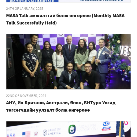
24TH OF JANUARY, 2025
MASA Talk амжилттай болж өнгөрлөө (Monthly MASA
Talk Successfully Held)
22ND OF NOVEMBER, 2024
АНУ, Их Британи, Австрали, Япон, БНТурк Улсад
төгсөгчдийн уулзалт болж өнгөрлөө