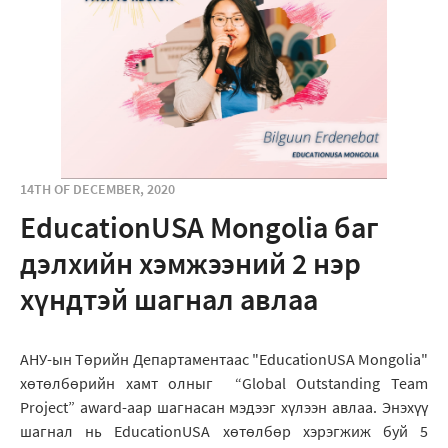
14TH OF DECEMBER, 2020
EducationUSA Mongolia баг
дэлхийн хэмжээний 2 нэр
хүндтэй шагнал авлаа
АНУ-ын Төрийн Департаментаас "EducationUSA Мongolia"
хөтөлбөрийн хамт олныг “Global Outstanding Team
Project” award-аар шагнасан мэдээг хүлээн авлаа. Энэхүү
шагнал нь EducationUSA хөтөлбөр хэрэгжиж буй 5