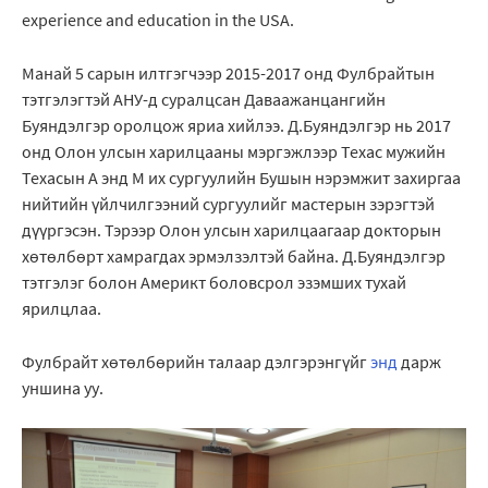
experience and education in the USA.
Манай 5 сарын илтгэгчээр 2015-2017 онд Фулбрайтын
тэтгэлэгтэй АНУ-д суралцсан Даваажанцангийн
Буяндэлгэр оролцож яриа хийлээ. Д.Буяндэлгэр нь 2017
онд Олон улсын харилцааны мэргэжлээр Техас мужийн
Техасын А энд М их сургуулийн Бушын нэрэмжит захиргаа
нийтийн үйлчилгээний сургуулийг мастерын зэрэгтэй
дүүргэсэн. Тэрээр Олон улсын харилцаагаар докторын
хөтөлбөрт хамрагдах эрмэлзэлтэй байна. Д.Буяндэлгэр
тэтгэлэг болон Америкт боловсрол эзэмших тухай
ярилцлаа.
Фулбрайт хөтөлбөрийн талаар дэлгэрэнгүйг
энд
дарж
уншина уу.