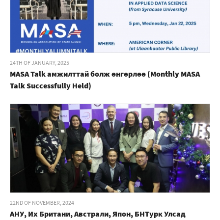
24TH OF JANUARY, 2025
MASA Talk амжилттай болж өнгөрлөө (Monthly MASA
Talk Successfully Held)
22ND OF NOVEMBER, 2024
АНУ, Их Британи, Австрали, Япон, БНТурк Улсад