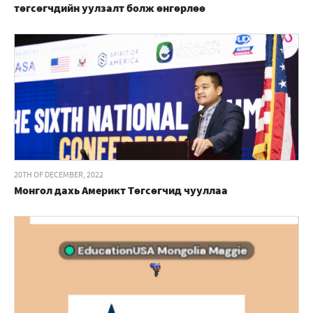
төгсөгчдийн уулзалт болж өнгөрлөө
20TH OF DECEMBER, 2022
Монгол дахь Америкт Төгсөгчид чууллаа